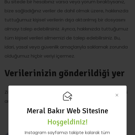
Bu sitede bir hesabınız varsa veya yorum bıraktıysanız,
bize sağladığınız veriler de dahil olmak üzere, hakkınızda
tuttuğumuz kişisel verilerin dışa aktarılmış bir dosyasını
almayı talep edebilirsiniz. Ayrıca, hakkınızda tuttuğumuz
tüm kişisel verileri silmemizi de talep edebilirsiniz. Bu,
idari, yasal veya güvenlik amaçlarıyla saklamak zorunda
olduğumuz hiçbir veriyi içermez.
Verilerinizin gönderildiği yer
Ziyaretçi yorumları, otomatik bir spam algılama hizmeti
aracılığıyla kontrol edilebilir.
Meral Bakır Web Sitesine
Hoşgeldiniz!
Instagram sayfamızı takipte kalarak tüm