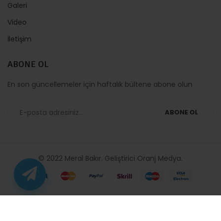
Galeri
Video
İletişim
ABONE OL
En son güncellemeler için haftalık bültene abone olun
ABONE OL
© 2022 Meral Bakır. Geliştirici
Oranj Medya
.