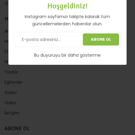
Ödeme
Hoşgeldiniz!
Instagram sayfamızı takipte kalarak tüm
HIZLI LİNKLER
güncellemelerden haberdar olun.
Anasayfa
ABONE OL
Hakkında
Etkinlik
Bu duyuruyu bir daha gösterme
Mağaza
Yazılar
Eğitimler
Galeri
Video
İletişim
ABONE OL