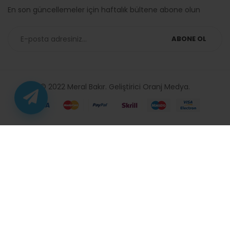
En son güncellemeler için haftalık bültene abone olun
ABONE OL
© 2022 Meral Bakır. Geliştirici
Oranj Medya
.