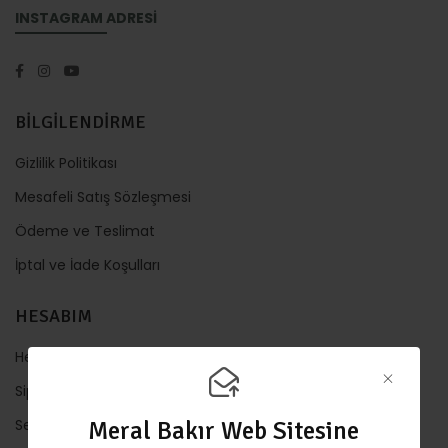
INSTAGRAM ADRESİ
BİLGİLENDİRME
Gizlilik Politikası
Mesafeli Satış Sözleşmesi
Ödeme ve Teslimat
İptal ve İade Koşulları
HESABIM
Hesabım
Sipariş Takip
Sepet
Meral Bakır Web Sitesine