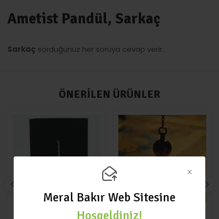
Ametist Pandül, Sarkaç
Sarkaç
sorduğunuz her soruya cevap verir.
ÖNERILEN ÜRÜNLER
Meral Bakır Web Sitesine
Hoşgeldiniz!
PANDÜL SARKAÇ
EĞITIMLER