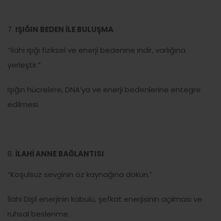
IŞIĞIN BEDEN İLE BULUŞMA
“İlahi ışığı fiziksel ve enerji bedenine indir, varlığına
yerleştir.”
Işığın hücrelere, DNA’ya ve enerji bedenlerine entegre
edilmesi.
İLAHİ ANNE BAĞLANTISI
“Koşulsuz sevginin öz kaynağına dokun.”
İlahi Dişil enerjinin kabulü, şefkat enerjisinin açılması ve
ruhsal beslenme.