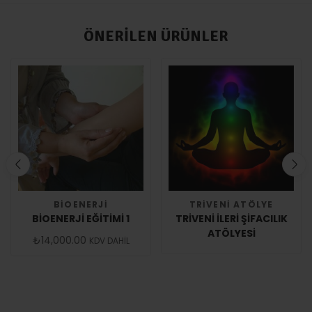
ÖNERILEN ÜRÜNLER
BIOENERJI
TRIVENI ATÖLYE
BIOENERJI EĞITIMI 1
TRIVENI İLERI ŞIFACILIK
ATÖLYESI
₺
14,000.00
KDV DAHİL