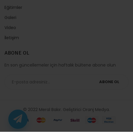
Eğitimler
Galeri
Video
İletişim
ABONE OL
En son güncellemeler için haftalık bültene abone olun
ABONE OL
© 2022 Meral Bakır. Geliştirici
Oranj Medya
.