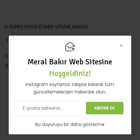
KORUYUCU ÖZBEN UYUMLAMASI
“Kendi kutsal koruyucunu uyandır.”
İçsel savaşçı, iç bilge ve koruyucu özben ile bağlantı;
Meral Bakır Web Sitesine
güven, güç ve ruhsal korunma aktivasyonu.
Hoşgeldiniz!
Instagram sayfamızı takipte kalarak tüm
güncellemelerden haberdar olun.
ABONE OL
Bu duyuruyu bir daha gösterme