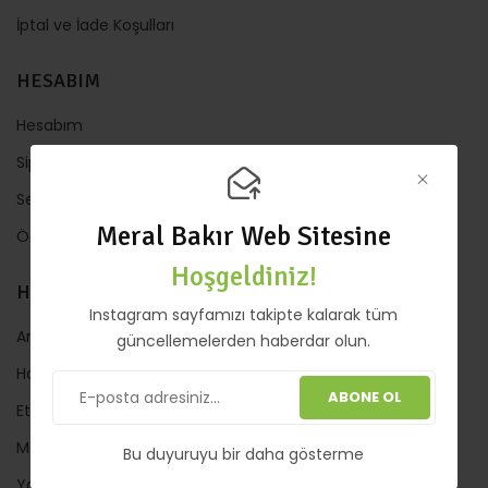
İptal ve İade Koşulları
HESABIM
Hesabım
Sipariş Takip
Sepet
Meral Bakır Web Sitesine
Ödeme
Hoşgeldiniz!
HIZLI LİNKLER
Instagram sayfamızı takipte kalarak tüm
Anasayfa
güncellemelerden haberdar olun.
Hakkında
ABONE OL
Etkinlik
Mağaza
Bu duyuruyu bir daha gösterme
Yazılar