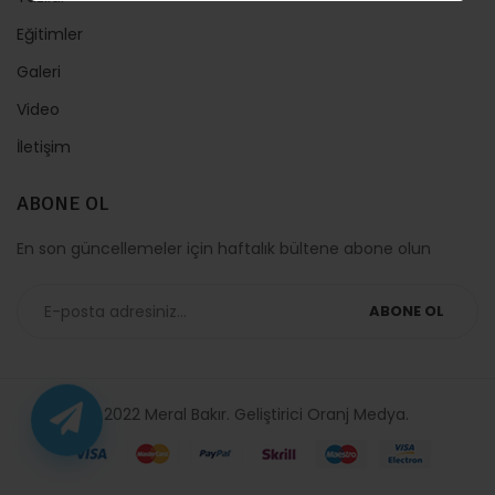
Eğitimler
Galeri
Video
İletişim
ABONE OL
En son güncellemeler için haftalık bültene abone olun
ABONE OL
© 2022 Meral Bakır. Geliştirici
Oranj Medya
.