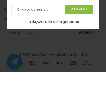
ABONE OL
ABONE OL
En son güncellemeler için haftalık bültene abone olun
Bu duyuruyu bir daha gösterme
ABONE OL
© 2022 Meral Bakır. Geliştirici
Oranj Medya
.