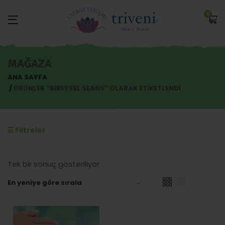
0
MAĞAZA
ANA SAYFA
ÜRÜNLER “BIREYSEL SEANS” OLARAK ETIKETLENDI
Filtreler
Tek bir sonuç gösteriliyor