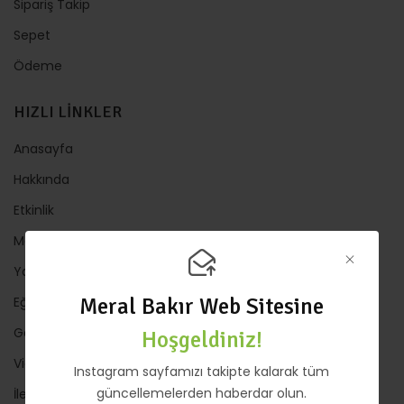
Sipariş Takip
Sepet
Ödeme
HIZLI LİNKLER
Anasayfa
Hakkında
Etkinlik
Mağaza
Yazılar
Meral Bakır Web Sitesine
Eğitimler
Galeri
Hoşgeldiniz!
Video
Instagram sayfamızı takipte kalarak tüm
güncellemelerden haberdar olun.
İletişim