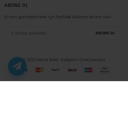
ABONE OL
En son güncellemeler için haftalık bültene abone olun
ABONE OL
© 2022 Meral Bakır. Geliştirici
Oranj Medya
.