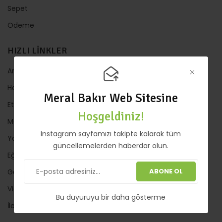
Sepet
Ödeme
HIZLI LİNKLER
Anasayfa
Hakkında
Meral Bakır Web Sitesine
Etkinlik
Hoşgeldiniz!
Mağaza
Instagram sayfamızı takipte kalarak tüm
Yazılar
güncellemelerden haberdar olun.
Eğitimler
ABONE OL
Galeri
Video
Bu duyuruyu bir daha gösterme
İletişim