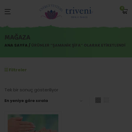
0
MAĞAZA
ANA SAYFA
ÜRÜNLER “ŞAMANIK ŞIFA” OLARAK ETIKETLENDI
Filtreler
Tek bir sonuç gösteriliyor