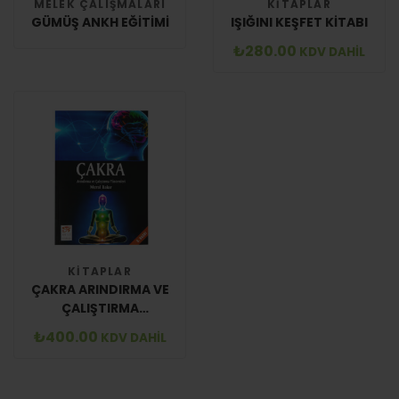
MELEK ÇALIŞMALARI
KITAPLAR
GÜMÜŞ ANKH EĞITIMI
IŞIĞINI KEŞFET KITABI
₺
280.00
KDV DAHİL
KITAPLAR
ÇAKRA ARINDIRMA VE
ÇALIŞTIRMA
YÖNTEMLERI
₺
400.00
KDV DAHİL