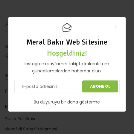
Meral Bakır Web Sitesine
Bioenerji Uzmanı, Seraphim Blueprint Teacher, Yoga
Hoşgeldiniz!
Eğitmeni.
Instagram sayfamızı takipte kalarak tüm
güncellemelerden haberdar olun.
INSTAGRAM ADRESİ
ABONE OL
Bu duyuruyu bir daha gösterme
BİLGİLENDİRME
Gizlilik Politikası
Mesafeli Satış Sözleşmesi