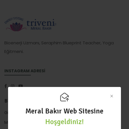
Bioenerji Uzmanı, Seraphim Blueprint Teacher, Yoga
Eğitmeni.
INSTAGRAM ADRESİ
BİLGİLENDİRME
Meral Bakır Web Sitesine
Gizlilik Politikası
Hoşgeldiniz!
Mesafeli Satış Sözleşmesi