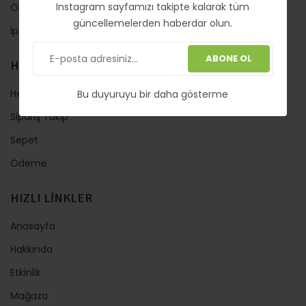
Instagram sayfamızı takipte kalarak tüm
Ödeme ve Teslimat
güncellemelerden haberdar olun.
İptal ve İade Koşulları
ABONE OL
HESABIM
Hesabım
Bu duyuruyu bir daha gösterme
Sipariş Takip
Sepet
Ödeme
HIZLI LİNKLER
Anasayfa
Hakkında
Etkinlik
Mağaza