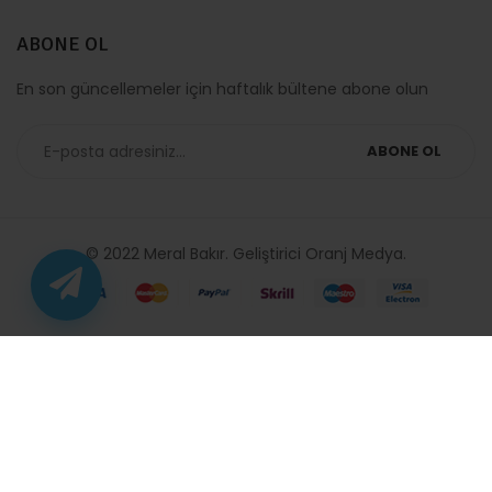
ABONE OL
En son güncellemeler için haftalık bültene abone olun
ABONE OL
© 2022 Meral Bakır. Geliştirici
Oranj Medya
.