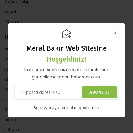
Sipariş Takip
Sepet
Ödeme
HIZLI LİNKLER
Meral Bakır Web Sitesine
Anasayfa
Hoşgeldiniz!
Hakkında
Etkinlik
Instagram sayfamızı takipte kalarak tüm
güncellemelerden haberdar olun.
Mağaza
Yazılar
ABONE OL
Eğitimler
Bu duyuruyu bir daha gösterme
Galeri
Video
İletişim