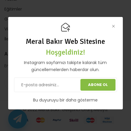
Eğitimler
Galeri
Video
İletişim
Meral Bakır Web Sitesine
Hoşgeldiniz!
ABONE OL
Instagram sayfamızı takipte kalarak tüm
En son güncellemeler için haftalık bültene abone olun
güncellemelerden haberdar olun.
ABONE OL
ABONE OL
Bu duyuruyu bir daha gösterme
© 2022 Meral Bakır. Geliştirici
Oranj Medya
.