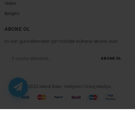
Video
İletişim
ABONE OL
En son güncellemeler için haftalık bültene abone olun
ABONE OL
© 2022 Meral Bakır. Geliştirici
Oranj Medya
.