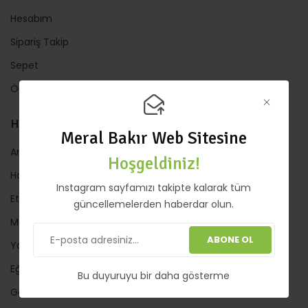
Hesabım
Sipariş Takip
Sepet
Ödeme
HIZLI LİNKLER
Meral Bakır Web Sitesine
Anasayfa
Hoşgeldiniz!
Hakkında
Instagram sayfamızı takipte kalarak tüm
Etkinlik
güncellemelerden haberdar olun.
Mağaza
ABONE OL
Yazılar
Eğitimler
Bu duyuruyu bir daha gösterme
Galeri