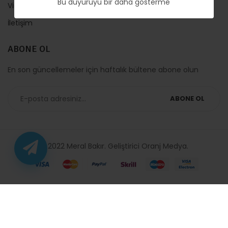
Bu duyuruyu bir daha gösterme
Video
İletişim
ABONE OL
En son güncellemeler için haftalık bültene abone olun
ABONE OL
© 2022 Meral Bakır. Geliştirici
Oranj Medya
.