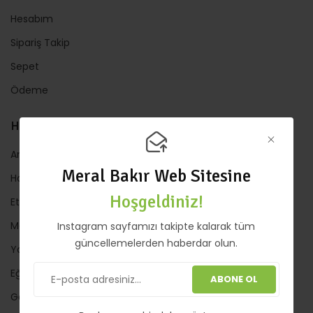
Hesabım
Sipariş Takip
Sepet
Ödeme
HIZLI LİNKLER
Anasayfa
Meral Bakır Web Sitesine
Hakkında
Hoşgeldiniz!
Etkinlik
Mağaza
Instagram sayfamızı takipte kalarak tüm
güncellemelerden haberdar olun.
Yazılar
Eğitimler
ABONE OL
Galeri