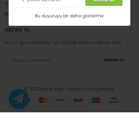
Video
İletişim
Bu duyuruyu bir daha gösterme
ABONE OL
En son güncellemeler için haftalık bültene abone olun
ABONE OL
© 2022 Meral Bakır. Geliştirici
Oranj Medya
.