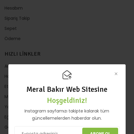
Hesabım
Sipariş Takip
Sepet
Ödeme
HIZLI LİNKLER
Anasayfa
Hakkında
Etkinlik
Meral Bakır Web Sitesine
Mağaza
Hoşgeldiniz!
Yazılar
Instagram sayfamızı takipte kalarak tüm
Eğitimler
güncellemelerden haberdar olun.
Galeri
ABONE OL