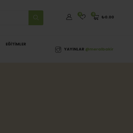
0
0
₺
0.00
EĞITIMLER
YAYINLAR
@meralbakir