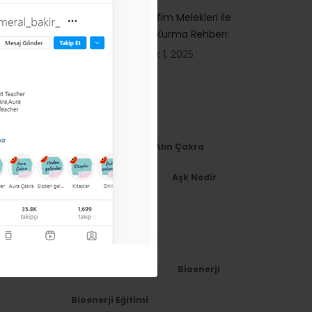
Serafim Melekleri ile
Bağ Kurma Rehberi:
Aralık 1, 2025
Popüler Etiketler
Ajna Çakra
Alın Çakra
Aura
Aşk
Aşk Nedir
Aşk Semineri
Başmelek Mikail
Bilinçaltı Direnç
Bioenerji
Bioenerji Eğitimi