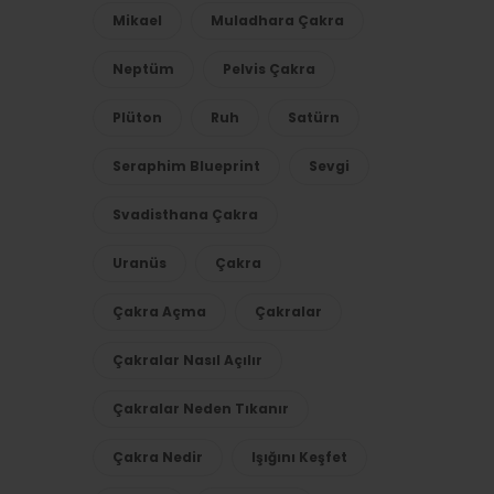
Mikael
Muladhara Çakra
Neptüm
Pelvis Çakra
Plüton
Ruh
Satürn
Seraphim Blueprint
Sevgi
Svadisthana Çakra
Uranüs
Çakra
Çakra Açma
Çakralar
Çakralar Nasıl Açılır
Çakralar Neden Tıkanır
Çakra Nedir
Işığını Keşfet