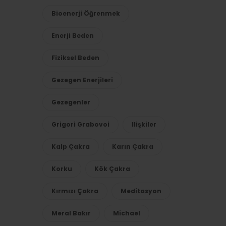
Bioenerji Öğrenmek
Enerji Beden
Fiziksel Beden
Gezegen Enerjileri
Gezegenler
Grigori Grabovoi
Ilişkiler
Kalp Çakra
Karın Çakra
Korku
Kök Çakra
Kırmızı Çakra
Meditasyon
Meral Bakır
Michael