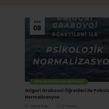
OCA
08
GRIGORI GROBOVOI EĞITIMLERI
Grigori Grabovoi Öğretileri ile Psikolo
Normalizasyon
Meral Bakır
0 Yorum