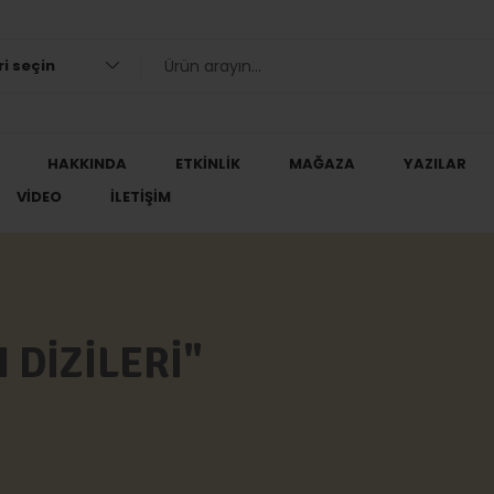
i seçin
HAKKINDA
ETKINLIK
MAĞAZA
YAZILAR
VIDEO
İLETIŞIM
 DIZILERI"