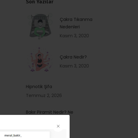
Son Yazılar
Çakra Tıkanma
Nedenleri
Kasım 3, 2020
Çakra Nedir?
Kasım 3, 2020
Hipnotik Şifa
Temmuz 2, 2026
Bakır Piramit Nedir? Ne
İşe Yarar?
Temmuz 2, 2026