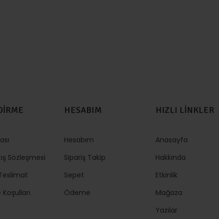
DİRME
HESABIM
HIZLI LİNKLER
kası
Hesabım
Anasayfa
tış Sözleşmesi
Sipariş Takip
Hakkında
eslimat
Sepet
Etkinlik
 Koşulları
Ödeme
Mağaza
Yazılar