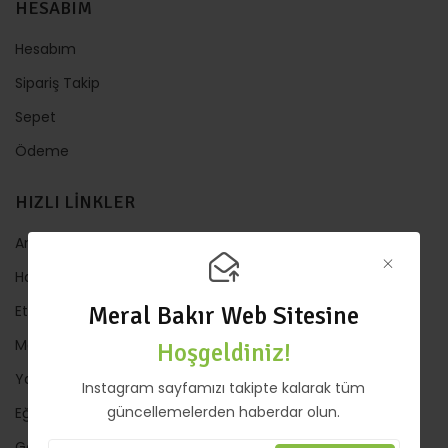
HESABIM
Hesabım
Sipariş Takip
Sepet
Ödeme
HIZLI LİNKLER
Anasayfa
Hakkında
Meral Bakır Web Sitesine
Etkinlik
Mağaza
Hoşgeldiniz!
Yazılar
Instagram sayfamızı takipte kalarak tüm
güncellemelerden haberdar olun.
Eğitimler
Galeri