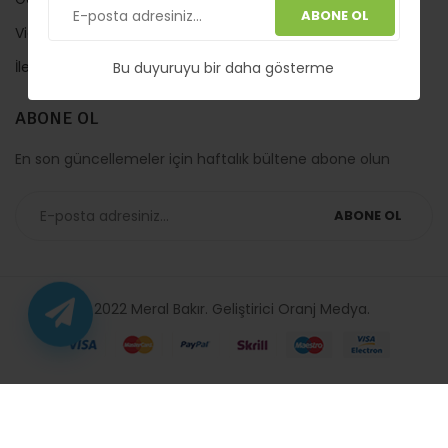
ABONE OL
Video
İletişim
Bu duyuruyu bir daha gösterme
ABONE OL
En son güncellemeler için haftalık bültene abone olun
ABONE OL
© 2022 Meral Bakır. Geliştirici
Oranj Medya
.