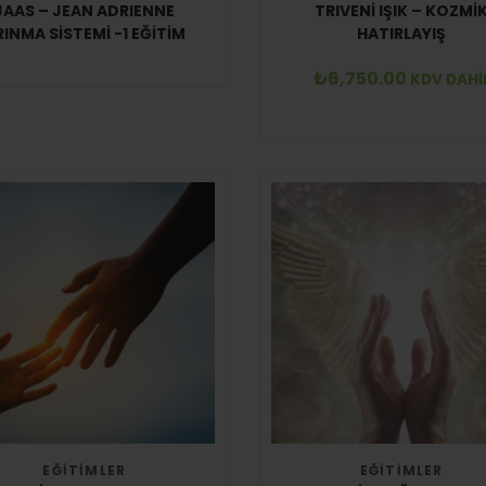
AS – JEAN ADRIENNE
TRIVENİ IŞIK – KOZMİK
ARINMA SİSTEMİ -1 EĞITIM
HATIRLAYIŞ
₺
6,750.00
KDV DAHİ
EĞITIMLER
EĞITIMLER