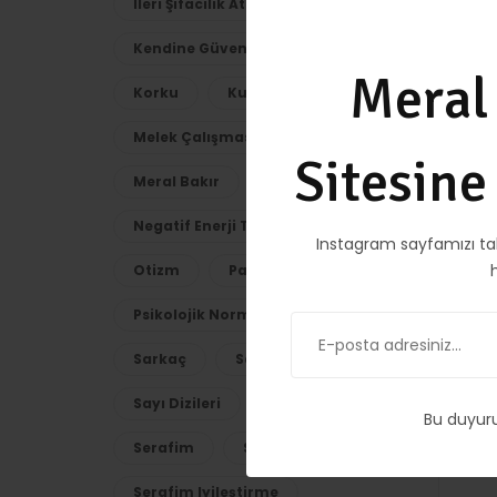
Ileri Şifacılık Atölyesi
Kendine Güven
Kitap
Meral
Korku
Kuvars
Melek Çalışması
Sitesin
Meral Bakır
Negatif Enerji Temizliği
Instagram sayfamızı ta
Otizm
Pandül
Psikolojik Normalizayon
Sarkaç
Sarkaç Kullanımı
Sayı Dizileri
Seans
Bu duyur
Serafim
Serafim Füzyon
Serafim Iyileştirme