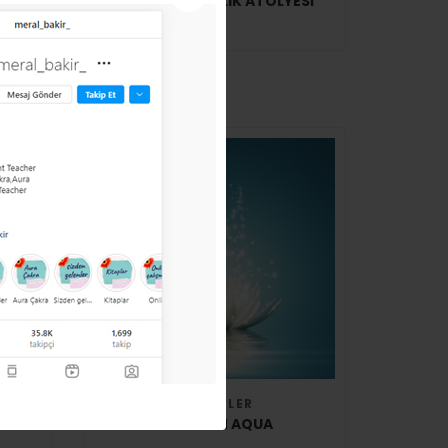
K
TRIVENI ŞIFACILIK ATÖLYESI
EĞITIMLER
INE
SERAPHIM AQUA