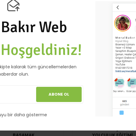
ŞAMAN EĞITIMI 1
TRIVENI İLERI ŞIFACILI
ATÖLYESI
₺
8,000.00
KDV DAHİL
 Bakır Web
e
Hoşgeldiniz!
kipte kalarak tüm güncellemelerden
haberdar olun.
ABONE OL
uyu bir daha gösterme
EĞITIMLER
EĞITIMLER
SERAPHIM BLUEPRINT 1.
SERAF İLE GÜNEŞ SISTEM
BASAMAK
YOLCULUK EĞITIMI