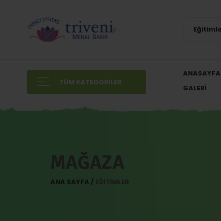
Eğitiml
ANASAYFA
TÜM KATEGORILER
GALERI
MAĞAZA
ANA SAYFA
EĞITIMLER