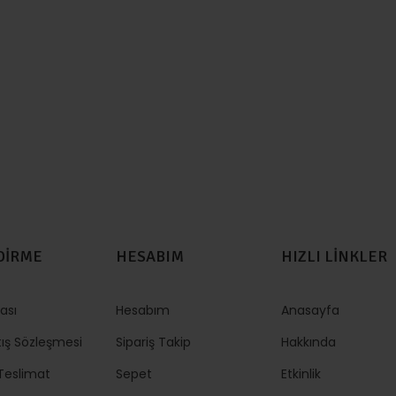
DİRME
HESABIM
HIZLI LİNKLER
kası
Hesabım
Anasayfa
tış Sözleşmesi
Sipariş Takip
Hakkında
eslimat
Sepet
Etkinlik