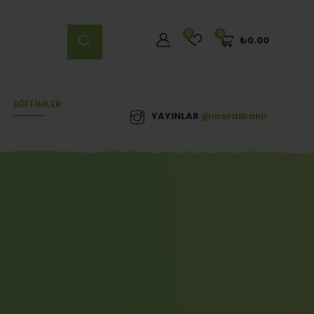
0
0
₺
0.00
EĞITIMLER
YAYINLAR
@meralbakir