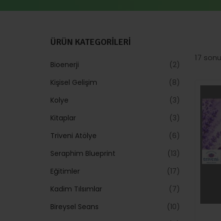
ÜRÜN KATEGORİLERİ
17 sonu
Bioenerji
2
Kişisel Gelişim
8
Kolye
3
Kitaplar
3
Triveni Atölye
6
Seraphim Blueprint
13
Eğitimler
17
Kadim Tılsımlar
7
Bireysel Seans
10