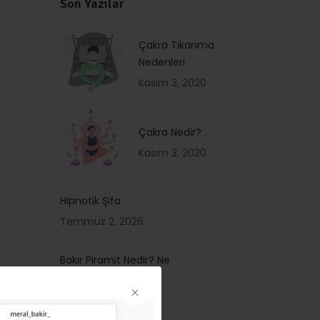
Son Yazılar
Çakra Tıkanma
Nedenleri
Kasım 3, 2020
Çakra Nedir?
Kasım 3, 2020
Hipnotik Şifa
Temmuz 2, 2026
Bakır Piramit Nedir? Ne
İşe Yarar?
Temmuz 2, 2026