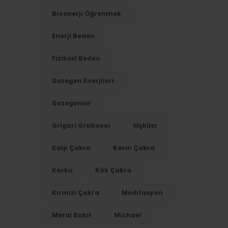
Bioenerji Öğrenmek
Enerji Beden
Fiziksel Beden
Gezegen Enerjileri
Gezegenler
Grigori Grabovoi
Ilişkiler
Kalp Çakra
Karın Çakra
Korku
Kök Çakra
Kırmızı Çakra
Meditasyon
Meral Bakır
Michael