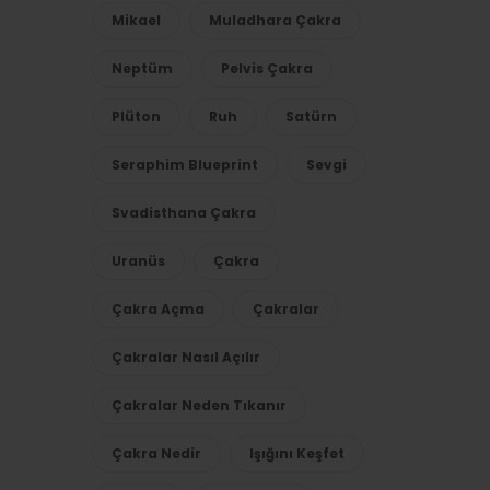
Mikael
Muladhara Çakra
Neptüm
Pelvis Çakra
Plüton
Ruh
Satürn
Seraphim Blueprint
Sevgi
Svadisthana Çakra
Uranüs
Çakra
Çakra Açma
Çakralar
Çakralar Nasıl Açılır
Çakralar Neden Tıkanır
Çakra Nedir
Işığını Keşfet