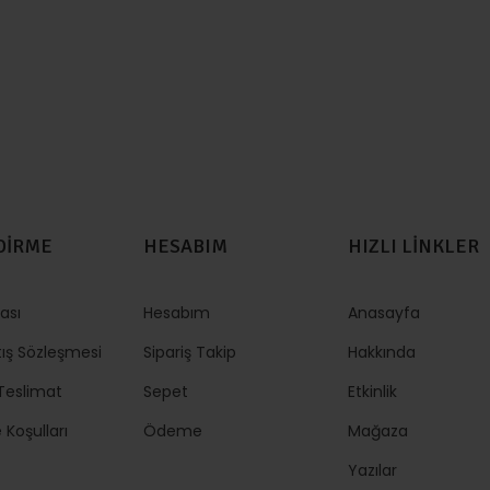
DİRME
HESABIM
HIZLI LİNKLER
kası
Hesabım
Anasayfa
tış Sözleşmesi
Sipariş Takip
Hakkında
eslimat
Sepet
Etkinlik
 Koşulları
Ödeme
Mağaza
Yazılar