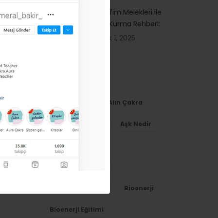
Serafim Melekleri ile
Bağ Kurma Rehberi:
Aralık 1, 2025
Popüler Etiketler
Ajna Çakra
Alın Çakra
Aura
Aşk
Aşk Nedir
Aşk Semineri
Başmelek Mikail
Bilinçaltı Direnç
Bioenerji
Bioenerji Eğitimi