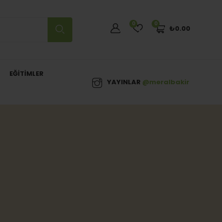
0
0
₺
0.00
EĞITIMLER
YAYINLAR
@meralbakir