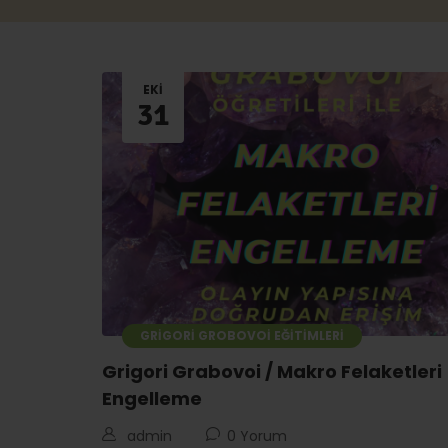
EKI
31
GRIGORI GROBOVOI EĞITIMLERI
Grigori Grabovoi / Makro Felaketleri
Engelleme
admin
0 Yorum