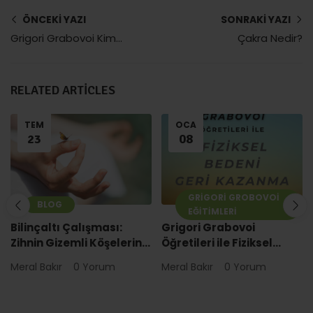
ÖNCEKI YAZI
SONRAKI YAZI
Grigori Grabovoi Kimyasal Elementler Kontsantrasyon ile Normalizasyonu
Çakra Nedir?
RELATED ARTICLES
TEM
OCA
23
08
GRIGORI GROBOVOI
BLOG
EĞITIMLERI
Bilinçaltı Çalışması:
Grigori Grabovoi
Zihnin Gizemli Köşelerini
Öğretileri ile Fiziksel
Keşfedin
Bedeni Geri Kazanma
Meral Bakır
0 Yorum
Meral Bakır
0 Yorum