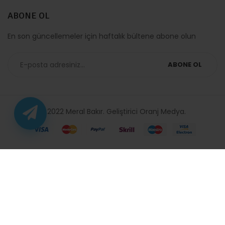
ABONE OL
En son güncellemeler için haftalık bültene abone olun
ABONE OL
© 2022 Meral Bakır. Geliştirici
Oranj Medya
.