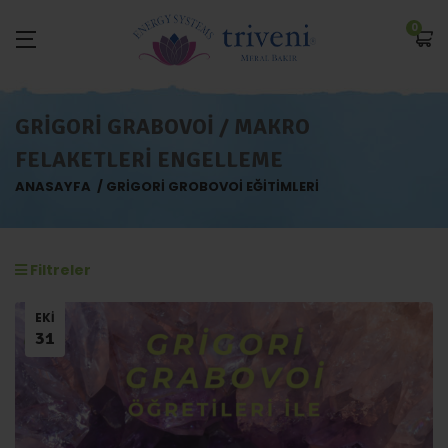
0
GRIGORI GRABOVOI / MAKRO
FELAKETLERI ENGELLEME
ANASAYFA
GRIGORI GROBOVOI EĞITIMLERI
Filtreler
EKI
31