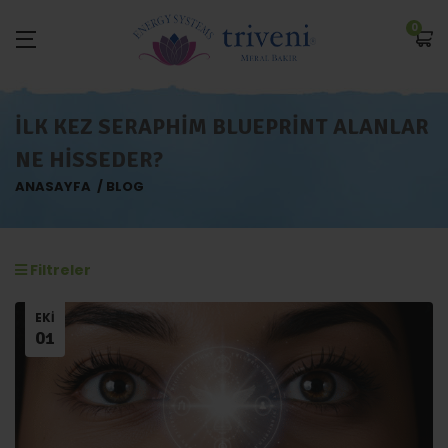
0
İLK KEZ SERAPHIM BLUEPRINT ALANLAR
NE HISSEDER?
ANASAYFA
BLOG
Filtreler
EKI
01