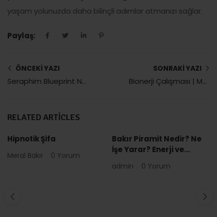
yaşam yolunuzda daha bilinçli adımlar atmanızı sağlar.
Paylaş:
ÖNCEKI YAZI
SONRAKI YAZI
Seraphim Blueprint Nedir? | Meral Bakır
Bionerji Çalışması | Meral Bakır: Holistik Şifanın Derinlikleri
RELATED ARTICLES
Hipnotik Şifa
Bakır Piramit Nedir? Ne
İşe Yarar? Enerji ve
Meral Bakır
0 Yorum
Spiritüel Kullanım
admin
0 Yorum
Rehberi