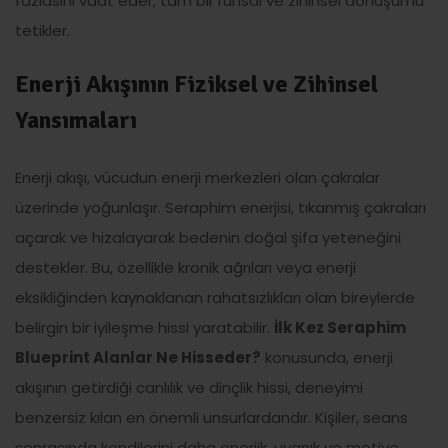
fazlasını vaat eder; tam bir ruhsal ve zihinsel dönüşümü
tetikler.
Enerji Akışının Fiziksel ve Zihinsel
Yansımaları
Enerji akışı, vücudun enerji merkezleri olan çakralar
üzerinde yoğunlaşır. Seraphim enerjisi, tıkanmış çakraları
açarak ve hizalayarak bedenin doğal şifa yeteneğini
destekler. Bu, özellikle kronik ağrıları veya enerji
eksikliğinden kaynaklanan rahatsızlıkları olan bireylerde
belirgin bir iyileşme hissi yaratabilir.
İlk Kez Seraphim
Blueprint Alanlar Ne Hisseder?
konusunda, enerji
akışının getirdiği canlılık ve dinçlik hissi, deneyimi
benzersiz kılan en önemli unsurlardandır. Kişiler, seans
sonrasında kendilerini daha enerjik, uyanık ve motive