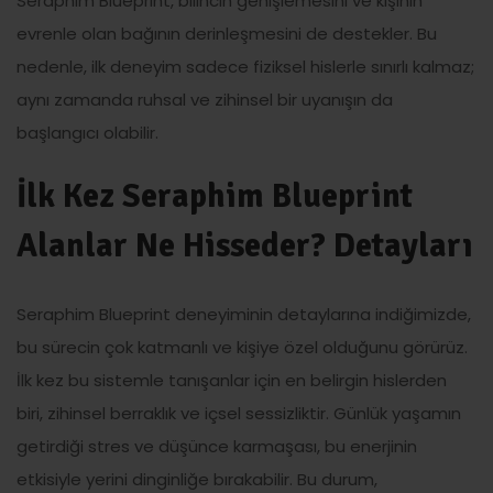
Seraphim Blueprint, bilincin genişlemesini ve kişinin
evrenle olan bağının derinleşmesini de destekler. Bu
nedenle, ilk deneyim sadece fiziksel hislerle sınırlı kalmaz;
aynı zamanda ruhsal ve zihinsel bir uyanışın da
başlangıcı olabilir.
İlk Kez Seraphim Blueprint
Alanlar Ne Hisseder? Detayları
Seraphim Blueprint deneyiminin detaylarına indiğimizde,
bu sürecin çok katmanlı ve kişiye özel olduğunu görürüz.
İlk kez bu sistemle tanışanlar için en belirgin hislerden
biri, zihinsel berraklık ve içsel sessizliktir. Günlük yaşamın
getirdiği stres ve düşünce karmaşası, bu enerjinin
etkisiyle yerini dinginliğe bırakabilir. Bu durum,