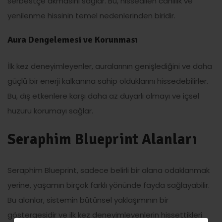
serbestçe akmasını sağlar. Bu, hissedilen canlılık ve
yenilenme hissinin temel nedenlerinden biridir.
Aura Dengelemesi ve Korunması
İlk kez deneyimleyenler, auralarının genişlediğini ve daha
güçlü bir enerji kalkanına sahip olduklarını hissedebilirler.
Bu, dış etkenlere karşı daha az duyarlı olmayı ve içsel
huzuru korumayı sağlar.
Seraphim Blueprint Alanları
Seraphim Blueprint, sadece belirli bir alana odaklanmak
yerine, yaşamın birçok farklı yönünde fayda sağlayabilir.
Bu alanlar, sistemin bütünsel yaklaşımının bir
göstergesidir ve ilk kez deneyimleyenlerin hissettikleri