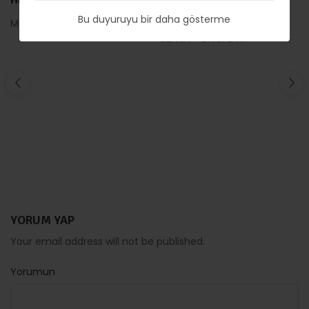
İşe Yarar? Enerji ve
Bu duyuruyu bir daha gösterme
Meral Bakır
0 Yorum
Spiritüel Kullanım
admin
0 Yorum
Rehberi
YORUM YAP
Your email address will not be published.
Yorumun