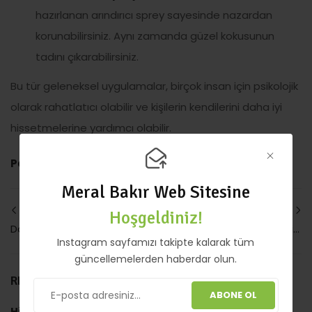
hazırlanan arındırıcı sprey sayesinde nazardan
korunabilirsiniz. Aynı zamanda güzel kokusunun
tadını çıkarabilirsiniz.
Bu tür geleneksel uygulamalar, birçok insan için psikolojik
olarak rahatlatıcı olabilir ve kişilerin kendilerini daha iyi
hissetmelerine yardımcı olabilir.
Paylaş:
Meral Bakır Web Sitesine
ÖNCEKI YAZI
SONRAKI YAZI
Hoşgeldiniz!
Dokuzuncu Çakra: Yüksek Bilinç
Yüksek Benlik: Kendini Keşfet
Instagram sayfamızı takipte kalarak tüm
güncellemelerden haberdar olun.
RELATED ARTICLES
ABONE OL
Hipnotik Şifa
Bakır Piramit Nedir? Ne