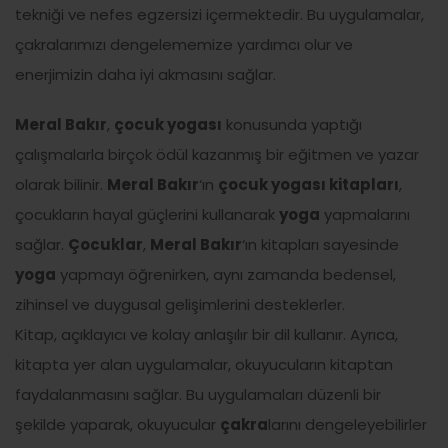
tekniği ve nefes egzersizi içermektedir. Bu uygulamalar,
çakralarımızı dengelememize yardımcı olur ve
enerjimizin daha iyi akmasını sağlar.
Meral Bakır
,
çocuk yogası
konusunda yaptığı
çalışmalarla birçok ödül kazanmış bir eğitmen ve yazar
olarak bilinir.
Meral Bakır
‘ın
çocuk yogası kitapları
,
çocukların hayal güçlerini kullanarak
yoga
yapmalarını
sağlar.
Çocuklar
,
Meral Bakır
‘ın kitapları sayesinde
yoga
yapmayı öğrenirken, aynı zamanda bedensel,
zihinsel ve duygusal gelişimlerini desteklerler.
Kitap, açıklayıcı ve kolay anlaşılır bir dil kullanır. Ayrıca,
kitapta yer alan uygulamalar, okuyucuların kitaptan
faydalanmasını sağlar. Bu uygulamaları düzenli bir
şekilde yaparak, okuyucular
çakra
larını dengeleyebilirler