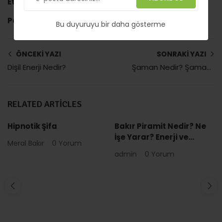
Etiketler:
Çakra
Meditasyon
Yoga
Paylaş:
Bu duyuruyu bir daha gösterme
ÖNCEKI YAZI
SONRAKI YAZI
Dişil Enerji Nedir?
Şaman Nedir? Şaman Kime Denir? Nasıl Şaman Olunur?
RELATED ARTICLES
Hipnotik Şifa
Bakır Piramit Nedir? Ne
İşe Yarar? Enerji ve
Meral Bakır
0 Yorum
Spiritüel Kullanım
admin
0 Yorum
Rehberi