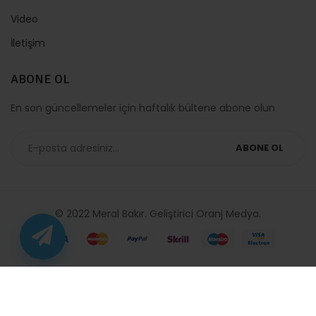
Video
İletişim
ABONE OL
En son güncellemeler için haftalık bültene abone olun
ABONE OL
© 2022 Meral Bakır. Geliştirici
Oranj Medya
.