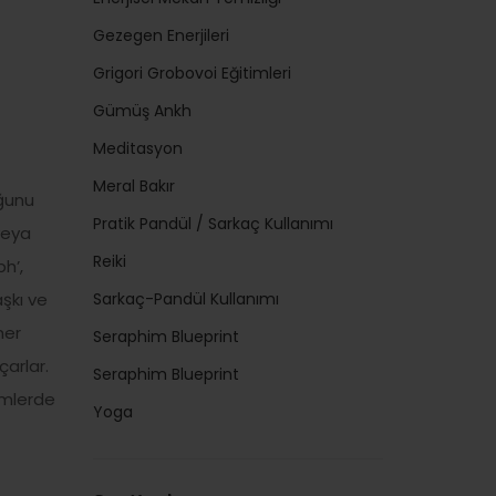
Gezegen Enerjileri
Grigori Grobovoi Eğitimleri
Gümüş Ankh
Meditasyon
Meral Bakır
uğunu
Pratik Pandül / Sarkaç Kullanımı
veya
Reiki
h’,
şkı ve
Sarkaç-Pandül Kullanımı
her
Seraphim Blueprint
çarlar.
Seraphim Blueprint
imlerde
Yoga