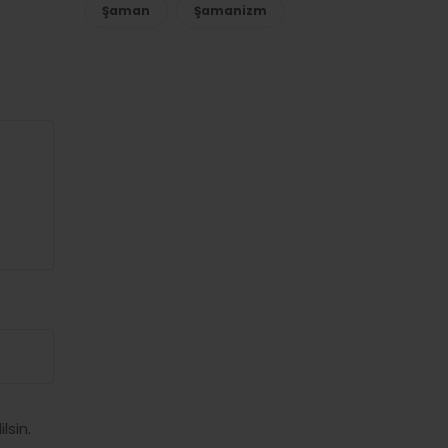
Şaman
Şamanizm
lsin.