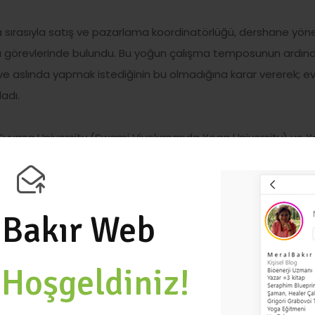
sırasıyla satış ve pazarlama koordinatörlüğü, dershane yöneti
nu görevlerinde bulundu. Bu yoğun çalışma temposunun ardın
ve aslında yapmak istediğinin bu olmadığına karar vererek; e
adı.
, Svyasa University (Swami Vivekananda Yoga University) ve 
 eğitimini tamamladı. Daha sonra, Rainbow Kids Yoga “Yoga
ile Yogası Öğretmenlik Eğitimi, Birthlight Perinatal Yoga Ham
ve Yoga Terapi Öğretmenlik Eğitimi aldı. Aldığı eğitimler ile
 Bakır Web
her ve Bioenerji Uzmanı oldu. Seraphim Blueprint Eğitimi 1-6.
tmenliği, Seraf ile Güneş Sistemi Öğretmenliği (gezegen enerj
lek Michael, Gümüş Ankh eğitmenliği, Numeroloji, Ruhsal Det
e
Hoşgeldiniz!
sız kurs, yoga eğitimlerine katılarak; İngiltere, Almanya ve Am
u görür, yazar ve öğrendiklerini paylaşmayı sever. Meral Bakır, 