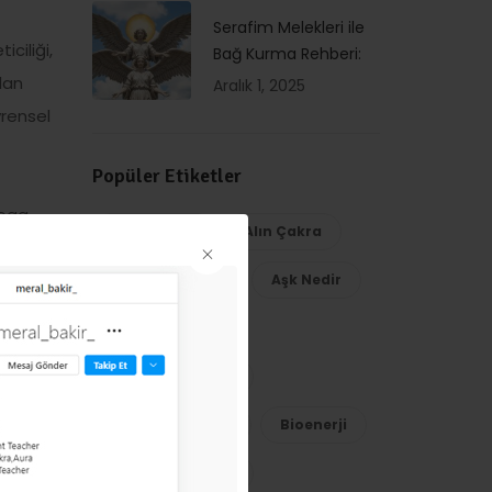
Serafim Melekleri ile
ciliği,
Bağ Kurma Rehberi:
dan
Aralık 1, 2025
vrensel
Popüler Etiketler
Yoga
Ajna Çakra
Alın Çakra
 For
ile
Aura
Aşk
Aşk Nedir
 NLP
Aşk Semineri
Başmelek Mikail
ileri),
oks,
Bilinçaltı Direnç
Bioenerji
erika
Bioenerji Eğitimi
evli bir