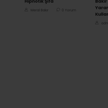
Hipnotik Şifa
Bakır
Yarar
Meral Bakır
0 Yorum
Kulla
adm