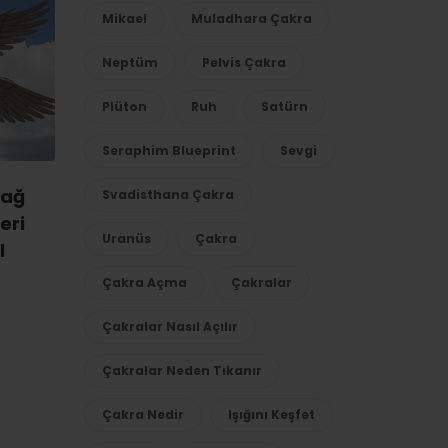
Mikael
Muladhara Çakra
Neptüm
Pelvis Çakra
Plüton
Ruh
Satürn
Seraphim Blueprint
Sevgi
Bağ
Svadisthana Çakra
eri
Uranüs
Çakra
l
Çakra Açma
Çakralar
Çakralar Nasıl Açılır
Çakralar Neden Tıkanır
Çakra Nedir
Işığını Keşfet