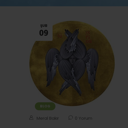
ŞUB
09
BLOG
Meral Bakır
0 Yorum