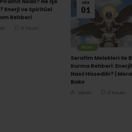
 Piramit Nedir? Ne İşe
ARA
01
? Enerji ve Spiritüel
nım Rehberi
in
0 Yorum
BLOG
Serafim Melekleri ile 
Kurma Rehberi: Enerjil
Nasıl Hissedilir? | Mera
Bakır
admin
0 Yorum