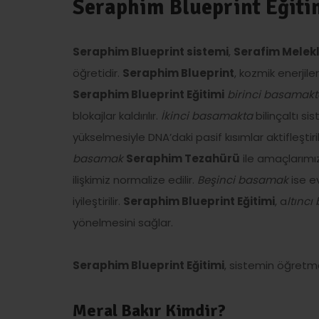
Seraphim Blueprint Eğiti
Seraphim Blueprint sistemi
,
Serafim Melekl
öğretidir.
Seraphim Blueprint
, kozmik enerjil
Seraphim Blueprint Eğitimi
birinci basamakt
blokajlar kaldırılır.
İkinci basamakta
bilinçaltı sis
yükselmesiyle DNA’daki pasif kısımlar aktifleştiril
basamak
Seraphim Tezahürü
ile amaçlarımı
ilişkimiz normalize edilir.
Beşinci basamak
ise e
iyileştirilir.
Seraphim Blueprint Eğitimi
, a
ltınc
yönelmesini sağlar.
Seraphim Blueprint Eğitimi
, sistemin öğret
Meral Bakır Kimdir?