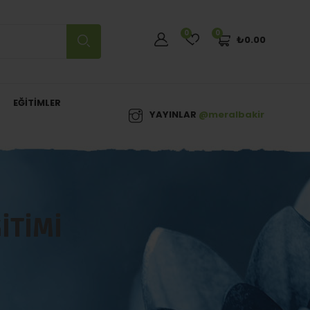
0
0
₺
0.00
EĞITIMLER
YAYINLAR
@meralbakir
ITIMI